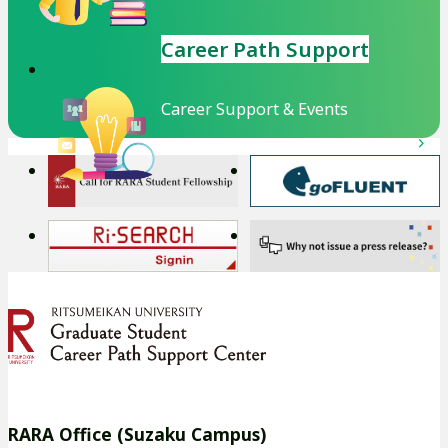
Career Path Support
Career Support & Events
外
外
部
部
サ
サ
外
外
イ
イ
部
部
ト
ト
サ
サ
を
を
イ
イ
別
別
ト
ト
ウ
ウ
を
を
イ
イ
別
別
RARA Office (Suzaku Campus)
ン
ン
ウ
ウ