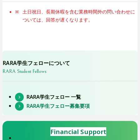
部
サ
土日祝日、長期休暇を含む業務時間外の問い合わせに
イ
ついては、回答が遅くなります。
ト
を
別
ウ
RARA学生フェローについて
イ
RARA Student Fellows
ン
ド
ウ
RARA学生フェロー 一覧
で
RARA学生フェロー募集要項
開
き
Financial Support
ま