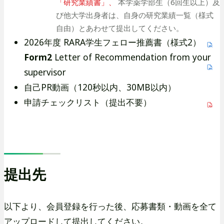
「研究業績書」、
サ
本学薬学部生（6回生以上）及
び他大学出身者は、自身の研究業績一覧（様式
イ
自由）とあわせて提出してください。
ト
2026年度 RARA学生フェロー推薦書（様式2）
を
別
Form2
Letter of Recommendation from your
ウ
supervisor
イ
自己PR動画（120秒以内、30MB以内）
ン
申請チェックリスト（提出不要）
ド
ウ
で
開
き
提出先
ま
す
以下より、会員登録を行った後、応募書類・動画を全て
アップロードして提出してください。