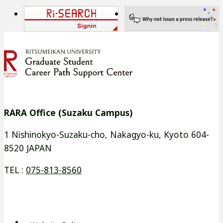
サ
サ
外
外
イ
イ
部
部
ト
ト
サ
サ
を
を
イ
イ
別
別
ト
ト
ウ
ウ
を
を
イ
イ
別
別
RARA Office (Suzaku Campus)
ン
ン
ウ
ウ
ド
ド
イ
イ
1 Nishinokyo-Suzaku-cho, Nakagyo-ku, Kyoto 604-
ウ
ウ
8520 JAPAN
ン
ン
で
で
ド
ド
TEL :
075-813-8560
開
開
ウ
ウ
き
き
で
で
ま
ま
開
開
す
す
き
き