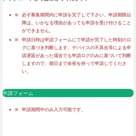
必ず募集期間内に申請を完了して下さい。申請期限以
降は、いかなる理由があっても申請を受け付けること
ができません。
申請日時は申請フォームにて申請が完了した時刻のロ
グに基づき判断します。デバイスの不具合等による申
請遅延があった場合でも申請ログのみに基づいて判断
しますので、期日まで余裕を持って申請してくださ
い。
申請フォーム
外
外
部
部
申請期間中のみ入力可能です。
サ
サ
イ
イ
ト
ト