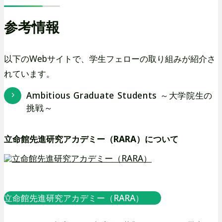
を
を
参考情報
別
別
ウ
ウ
イ
イ
以下のWebサイトで、学生フェローの取り組みが紹介さ
ン
ン
れています。
ド
ド
外
外
Ambitious Graduate Students ～大学院生の
ウ
ウ
部
部
挑戦～
で
で
サ
サ
開
開
イ
イ
立命館先進研究アカデミー（RARA）について
ト
ト
き
き
を
を
ま
ま
外
別
別
す
す
部
ウ
ウ
サ
イ
イ
立命館先進研究アカデミー（RARA）
外
外
イ
ン
ン
ド
ド
部
部
ト