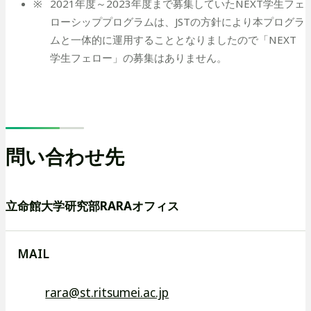
2021年度～2023年度まで募集していたNEXT学生フェ
ウ
ウ
サ
サ
を
ローシッププログラムは、JSTの方針により本プログラ
で
で
イ
イ
別
ムと一体的に運用することとなりましたので「NEXT
開
開
学生フェロー」の募集はありません。
ト
ト
ウ
き
き
を
を
イ
ま
ま
す
す
別
別
ン
ウ
ウ
ド
イ
イ
ウ
問い合わせ先
ン
ン
で
ド
ド
開
立命館大学研究部RARAオフィス
ウ
ウ
き
で
で
ま
開
開
す
MAIL
き
き
ま
ま
外
rara@st.ritsumei.ac.jp
す
す