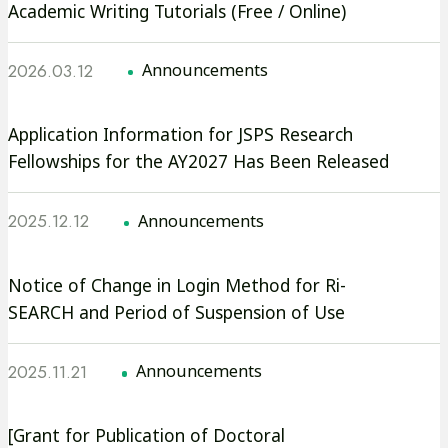
ウ
Academic Writing Tutorials (Free / Online)
部
r
で
サ
2026.03.12
開
Announcements
イ
き
ト
ま
を
外
Application Information for JSPS Research
す
Fellowships for the AY2027 Has Been Released
別
部
ウ
サ
2025.12.12
イ
Announcements
イ
ン
ト
ド
を
外
Notice of Change in Login Method for Ri-
ウ
SEARCH and Period of Suspension of Use
別
部
で
ウ
サ
2025.11.21
開
イ
Announcements
イ
き
ン
ト
ま
ド
を
[Grant for Publication of Doctoral
外