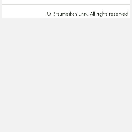
を
部
ト
別
サ
を
© Ritsumeikan Univ. All rights reserved.
ウ
イ
別
イ
ト
ウ
ン
を
イ
ド
別
ン
ウ
ウ
ド
で
イ
ウ
開
ン
で
き
ド
開
ま
ウ
き
す
で
ま
開
す
き
ま
す