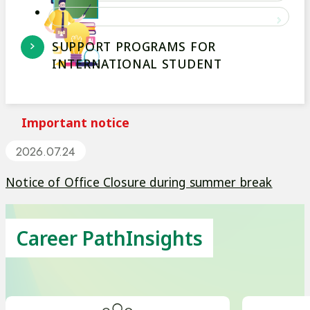
Career Path Support
e
P
SUPPORT PROGRAMS FOR
D
INTERNATIONAL STUDENT
i
F
資
k
料
Important notice
を
別
2026.07.24
a
ウ
Notice of Office Closure during summer break
イ
n
ン
ド
Career Path
Insights
U
ウ
で
開
n
き
ま