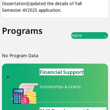
す
ウ
Dissertation]Updated the details of Fall
別
部
Semester AY2025 application.
で
ウ
サ
開
イ
イ
き
ン
Programs
ト
ま
ド
more
を
す
ウ
別
で
ウ
開
No Program Data
イ
き
ン
ま
Financial Support
ド
す
ウ
Scholarships & Grants
で
開
き