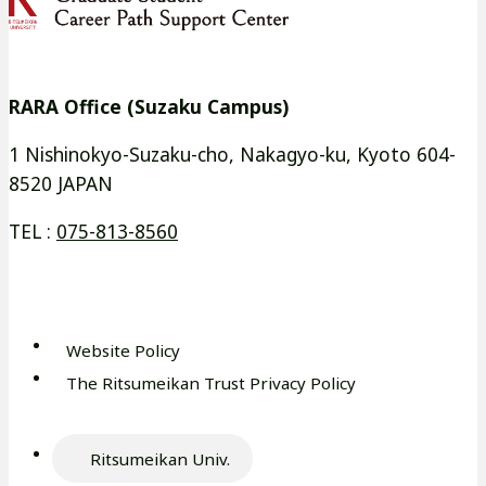
別
別
ト
ト
ウ
ウ
を
を
イ
イ
別
別
RARA Office (Suzaku Campus)
ン
ン
ウ
ウ
ド
ド
イ
イ
1 Nishinokyo-Suzaku-cho, Nakagyo-ku, Kyoto 604-
ウ
ウ
8520 JAPAN
ン
ン
で
で
ド
ド
TEL :
075-813-8560
開
開
ウ
ウ
き
き
で
で
ま
ま
開
開
す
す
き
き
Website Policy
外
ま
ま
The Ritsumeikan Trust Privacy Policy
部
外
す
す
サ
部
イ
サ
Ritsumeikan Univ.
ト
外
イ