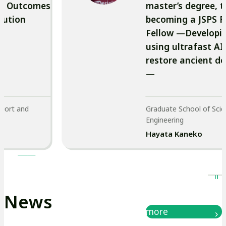
arch Outcomes
master’s degree
a
tribution
becoming a JSP
Fellow —Develo
t
using ultrafast 
restore ancien
h
—
S
of Sport and
Graduate School of S
Engineering
u
ami
Hayata Kaneko
p
p
News
more