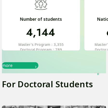
i
す
v
Nationalities of students
Scho
65
e
countries
Master's Program：49 countries
r
Doctoral Program：42 countries
s
more
i
For Doctoral Students
t
y