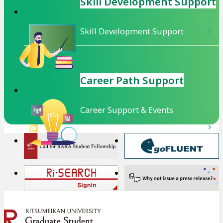
ま
Skill Development
Support
す
Skill Development Support
Career Path Support
Career Support & Events
外
外
部
部
サ
サ
外
外
イ
イ
部
部
ト
ト
サ
サ
を
を
イ
イ