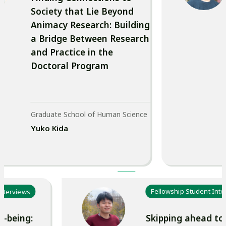
Society that Lie Beyond
C
Animacy Research: Building
a Bridge Between Research
and Practice in the
a
Doctoral Program
r
e
Graduate School of Human Science
Yuko Kida
e
r
nt Interviews
Fellowship Student 
P
ell-being:
Skipping ahead 