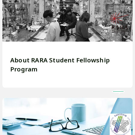
G
r
a
About RARA Student Fellowship
d
Program
u
a
t